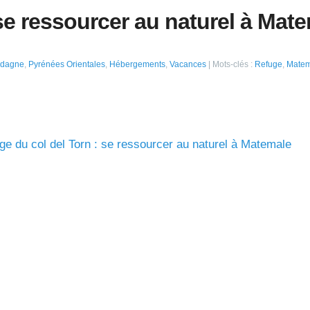
se ressourcer au naturel à Mat
rdagne
,
Pyrénées Orientales
,
Hébergements
,
Vacances
Mots-clés :
Refuge
,
Matem
uge du col del Torn : se ressourcer au naturel à Matemale