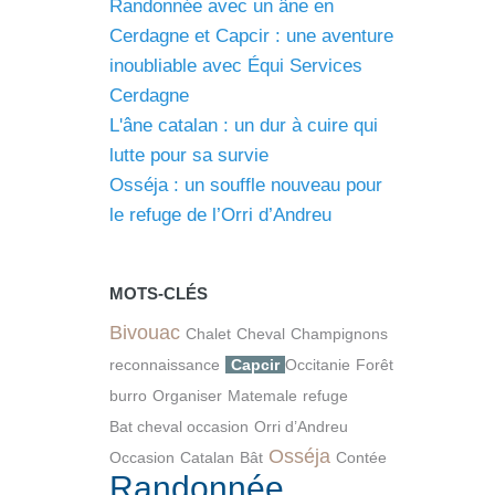
Randonnée avec un âne en
Cerdagne et Capcir : une aventure
inoubliable avec Équi Services
Cerdagne
L'âne catalan : un dur à cuire qui
lutte pour sa survie
Osséja : un souffle nouveau pour
le refuge de l’Orri d’Andreu
MOTS-CLÉS
Bivouac
Chalet
Cheval
Champignons
reconnaissance
Capcir
Occitanie
Forêt
burro
Organiser
Matemale
refuge
Bat cheval occasion
Orri d’Andreu
Osséja
Occasion
Catalan
Bât
Contée
Randonnée