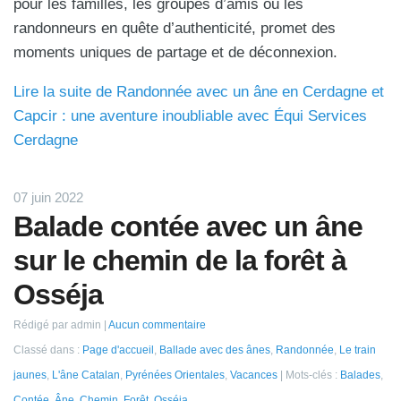
pour les familles, les groupes d’amis ou les
randonneurs en quête d’authenticité, promet des
moments uniques de partage et de déconnexion.
Lire la suite de Randonnée avec un âne en Cerdagne et
Capcir : une aventure inoubliable avec Équi Services
Cerdagne
07 juin 2022
Balade contée avec un âne
sur le chemin de la forêt à
Osséja
Rédigé par admin
Aucun commentaire
Classé dans :
Page d'accueil
,
Ballade avec des ânes
,
Randonnée
,
Le train
jaunes
,
L'âne Catalan
,
Pyrénées Orientales
,
Vacances
Mots-clés :
Balades
,
Contée
,
Âne
,
Chemin
,
Forêt
,
Osséja