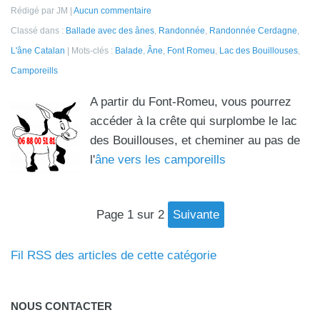
Rédigé par JM
Aucun commentaire
Classé dans :
Ballade avec des ânes
,
Randonnée
,
Randonnée Cerdagne
,
L'âne Catalan
Mots-clés :
Balade
,
Âne
,
Font Romeu
,
Lac des Bouillouses
,
Camporeills
A partir du Font-Romeu, vous pourrez
accéder à la crête qui surplombe le lac
des Bouillouses, et cheminer au pas de
l'
âne vers les camporeills
page 1 sur 2
suivante
Fil RSS des articles de cette catégorie
NOUS CONTACTER