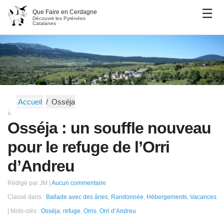
Que Faire en Cerdagne
Découvrir les Pyrénées
Catalanes
Accueil
Osséja
29 octobre 2022
Osséja : un souffle nouveau
pour le refuge de l’Orri
d’Andreu
Rédigé par JM
Aucun commentaire
Classé dans :
Ballade avec des ânes
,
Randonnée
,
Hébergements
,
Vacances
Mots-clés :
Osséja
,
refuge
,
Orris
,
Orri d’Andreu