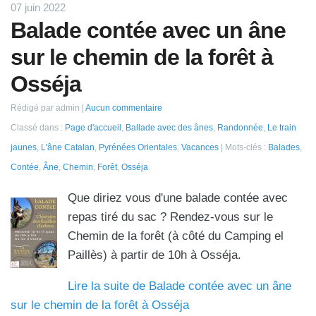
07 juin 2022
Balade contée avec un âne
sur le chemin de la forêt à
Osséja
Rédigé par admin
Aucun commentaire
Classé dans :
Page d'accueil
,
Ballade avec des ânes
,
Randonnée
,
Le train
jaunes
,
L'âne Catalan
,
Pyrénées Orientales
,
Vacances
Mots-clés :
Balades
,
Contée
,
Âne
,
Chemin
,
Forêt
,
Osséja
Que diriez vous d'une balade contée avec
repas tiré du sac ? Rendez-vous sur le
Chemin de la forêt (à côté du Camping el
Paillès) à partir de 10h à Osséja.
Lire la suite de Balade contée avec un âne
sur le chemin de la forêt à Osséja