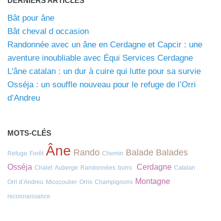
DERNIERS ARTICLES
Bât pour âne
Bât cheval d occasion
Randonnée avec un âne en Cerdagne et Capcir : une
aventure inoubliable avec Équi Services Cerdagne
L'âne catalan : un dur à cuire qui lutte pour sa survie
Osséja : un souffle nouveau pour le refuge de l’Orri
d’Andreu
MOTS-CLÉS
Âne
Rando
Balade
Balades
Refuge
Forêt
Chemin
Osséja
Cerdagne
Chalet
Auberge
Randonnées
burro
Catalan
Montagne
Orri d’Andreu
Micocoulier
Orris
Champignons
reconnaissance