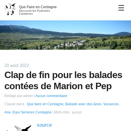
Que Faire en Cerdagne
Découvrir les Pyrénées
Catalanes
20 août 2022
Clap de fin pour les balades
contées de Marion et Pep
Rédigé par admin
Aucun commentaire
Classé dans :
Que faire en Cerdagne
,
Ballade avec des ânes
,
Vacances
,
Ane
,
Equi Services Cerdagne
Mots-clés : aucun
source